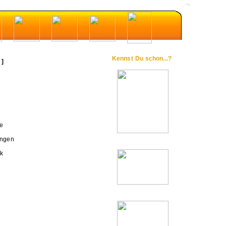
Kennst Du schon...?
 ]
e
ingen
ck
u