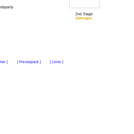
edsparty
2nd Stage
Göttingen
mer ]
[ Pressepack ]
[ Links ]